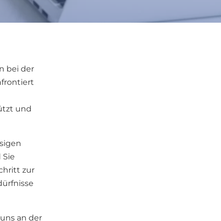
n bei der
rontiert
ützt und
ssigen
 Sie
hritt zur
dürfnisse
 uns an der