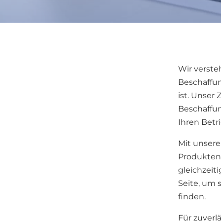
Wir verste
Beschaffu
ist. Unser 
Beschaffun
Ihren Betri
Mit unsere
Produkten
gleichzeit
Seite, um 
finden.
Für zuverl