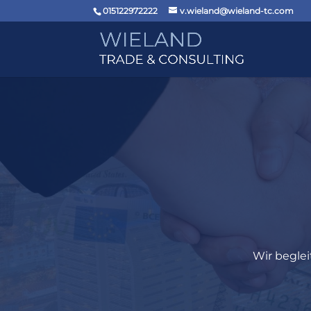
015122972222
v.wieland@wieland-tc.com
Wir beglei